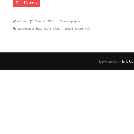
Read More
admin
May 29, 2026
autographe
autographe
,
futur
,
lettre
,
louis
,
mariage
,
signa
,
xviii
Developed by
Think Up