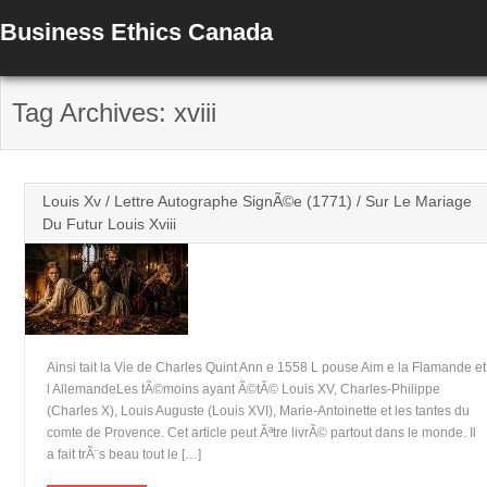
Business Ethics Canada
Tag Archives: xviii
Louis Xv / Lettre Autographe SignÃ©e (1771) / Sur Le Mariage
Du Futur Louis Xviii
Ainsi tait la Vie de Charles Quint Ann e 1558 L pouse Aim e la Flamande et
l AllemandeLes tÃ©moins ayant Ã©tÃ© Louis XV, Charles-Philippe
(Charles X), Louis Auguste (Louis XVI), Marie-Antoinette et les tantes du
comte de Provence. Cet article peut Ãªtre livrÃ© partout dans le monde. Il
a fait trÃ¨s beau tout le […]